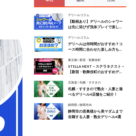
デリヘルコラム
【動画あり】デリヘルのシャワー
は先に浴びず洗体プレイで楽し
め！
デリヘルコラム
デリヘルは何時間がおすすめ？コ
ース時間に合わせた楽しみ方も解
説
東京都
新宿・歌舞伎町
STELLA NEXT－ステラネクスト－
【新宿・歌舞伎町のおすすめデリ
ヘル紹介】
北海道
札幌・すすきの
札幌・すすきので熟女・人妻と遊
べるデリヘル4店舗をご紹介！
静岡県
静岡市内
静岡市の若奥様から美マダムまで
在籍する人妻・熟女デリヘル4選